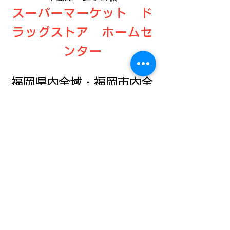
スーパーマーケット ド
ラッグストア ホームセ
ンター
福岡県内全域・福岡市内全
域・佐賀・長崎・熊本・大
分・宮崎・鹿児島
実 績 多 数
壁面看板 電照看板 袖看板 自立
看板 切文字看板 スタンド看板
アクリル・カルプ・ステンレス
チャンネル文字 LED看板 電飾看
板 ウィンドウサイン カッティン
グシート 大判印刷