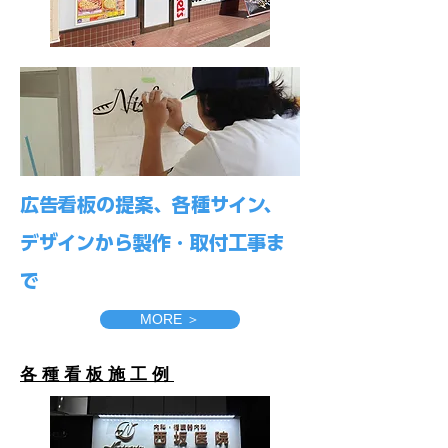
広告看板の提案、各種サイン、
デザインから製作・取付工事ま
で
MORE ＞
各 種 看 板 施 工 例