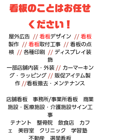
看板のことはお任せ
ください！
屋外広告
//
看板
デザイン
//
看板
製作
//
看板
取付工事
//
看板の点
検
//
各種印刷
//
ディスプレイ装
飾
一部店舗内装・外装
//
カーマーキン
グ・ラッピング
//
販促アイテム製
作
//
看板撤去・メンテナンス
店舗看板 事務所/事業所看板 商業
施設・医療施設・介護施設サイン工
事
テナント 整骨院 飲食店 カフ
ェ 美容室 クリニック 学習塾
不動産 選挙看板